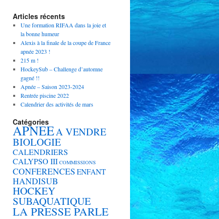
Articles récents
Une formation RIFAA dans la joie et
la bonne humeur
Alexis à la finale de la coupe de France
apnée 2023 !
215 m !
HockeySub – Challenge d’automne
gagné !!
Apnée – Saison 2023-2024
Rentrée piscine 2022
Calendrier des activités de mars
Catégories
APNEE
A VENDRE
BIOLOGIE
CALENDRIERS
CALYPSO III
COMMISSIONS
CONFERENCES
ENFANT
HANDISUB
HOCKEY
SUBAQUATIQUE
LA PRESSE PARLE