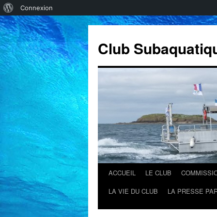
À
Connexion
propos
de
Club Subaquatiq
WordPress
ACCUEIL
LE CLUB
COMMISSI
Aller
LA VIE DU CLUB
LA PRESSE PAR
au
contenu