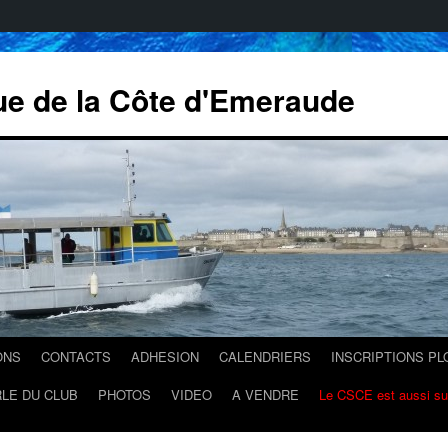
ue de la Côte d'Emeraude
ONS
CONTACTS
ADHESION
CALENDRIERS
INSCRIPTIONS P
LE DU CLUB
PHOTOS
VIDEO
A VENDRE
Le CSCE est aussi s