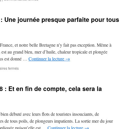
Ouest
Samedi
!
4
août
 : Une journée presque parfaite pour tous
2018,
La
Saint
Servantine,
comme
France, et notre belle Bretagne n’y fait pas exception. Même à
les
oranges,
s est au grand bleu, mer d’huile, chaleur tropicale et plongée
les
ous est donné …
Continuer la lecture
→
pressés
sont
sur
ires fermés
dans
Samedi
le
21
jus
juillet
8 : Et en fin de compte, cela sera la
!
2018
:
Une
journée
presque
 bien débuté avec leurs flots de touristes insouciants, de
parfaite
pour
rs de tous poils, de plongeurs impatients. La sortie mer du jour
tous
mpliquée puisqu’elle est …
Continuer la lecture
→