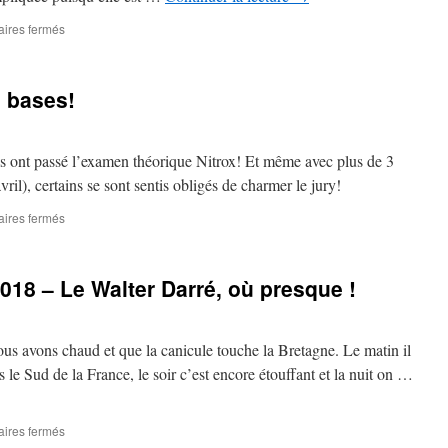
(ou
presque)
sur
ires fermés
!
Dimanche
8
juillet
 bases!
2018
:
Et
en
n ils ont passé l’examen théorique Nitrox! Et même avec plus de 3
fin
avril), certains se sont sentis obligés de charmer le jury!
de
compte,
sur
ires fermés
cela
Formation
sera
Nitrox….les
la
bases!
Basse
018 – Le Walter Darré, où presque !
Chrétienne
!
s avons chaud et que la canicule touche la Bretagne. Le matin il
ns le Sud de la France, le soir c’est encore étouffant et la nuit on …
sur
ires fermés
Dimanche