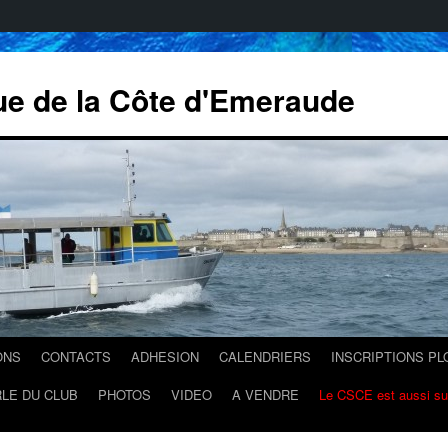
ue de la Côte d'Emeraude
ONS
CONTACTS
ADHESION
CALENDRIERS
INSCRIPTIONS P
LE DU CLUB
PHOTOS
VIDEO
A VENDRE
Le CSCE est aussi s