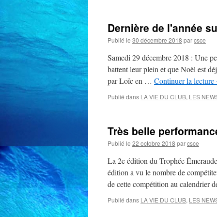
Dernière de l'année sur
Publié le
30 décembre 2018
par
csce
Samedi 29 décembre 2018 : Une petit
battent leur plein et que Noël est d
par Loïc en …
Continuer la lecture
Publié dans
LA VIE DU CLUB
,
LES NEW
Très belle performanc
Publié le
22 octobre 2018
par
csce
La 2e édition du Trophée Émeraude 
édition a vu le nombre de compétiteu
de cette compétition au calendrier
Publié dans
LA VIE DU CLUB
,
LES NEW