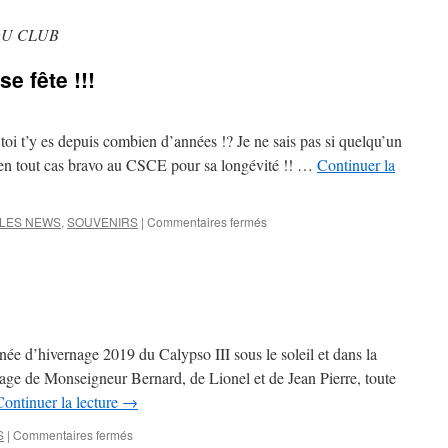
DU CLUB
e fête !!!
 toi t’y es depuis combien d’années !? Je ne sais pas si quelqu’un
is en tout cas bravo au CSCE pour sa longévité !! …
Continuer la
sur
LES NEWS
,
SOUVENIRS
|
Commentaires fermés
50
ans
du
CSCE
…
ça
se
ée d’hivernage 2019 du Calypso III sous le soleil et dans la
fête
age de Monseigneur Bernard, de Lionel et de Jean Pierre, toute
!!!
Continuer la lecture
→
sur
S
|
Commentaires fermés