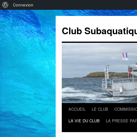
À
Connexion
propos
de
Club Subaquatiq
WordPress
ACCUEIL
LE CLUB
COMMISSI
Aller
LA VIE DU CLUB
LA PRESSE PAR
au
contenu