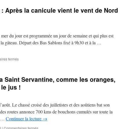
performance!
: Après la canicule vient le vent de Nord
Bravo
à
nos
photographes!
e mer du jour est programmée un jour de semaine et qui plus est
la gâteau. Départ des Bas Sablons fixé à 9h30 et à la …
sur
ires fermés
Vendredi
17
août
a Saint Servantine, comme les oranges,
2018
:
le jus !
Après
la
canicule
oût. Le chassé croisé des juilletistes et des aoûtiens bat son
vient
le
 des routes annonce 700 kms de bouchons cumulés sur toute la
vent
. …
Continuer la lecture
→
de
Nord
sur
S
|
Commentaires fermés