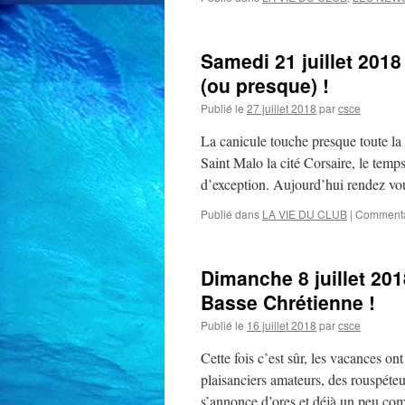
Samedi 21 juillet 2018
(ou presque) !
Publié le
27 juillet 2018
par
csce
La canicule touche presque toute la 
Saint Malo la cité Corsaire, le temp
d’exception. Aujourd’hui rendez v
Publié dans
LA VIE DU CLUB
|
Commenta
Dimanche 8 juillet 201
Basse Chrétienne !
Publié le
16 juillet 2018
par
csce
Cette fois c’est sûr, les vacances ont
plaisanciers amateurs, des rouspéteu
s’annonce d’ores et déjà un peu co