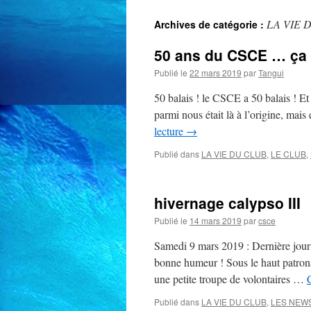
LA VIE 
Archives de catégorie :
50 ans du CSCE … ça s
Publié le
22 mars 2019
par
Tangui
50 balais ! le CSCE a 50 balais ! Et
parmi nous était là à l’origine, ma
lecture
→
Publié dans
LA VIE DU CLUB
,
LE CLUB
,
hivernage calypso III
Publié le
14 mars 2019
par
csce
Samedi 9 mars 2019 : Dernière journ
bonne humeur ! Sous le haut patron
une petite troupe de volontaires …
Publié dans
LA VIE DU CLUB
,
LES NEW