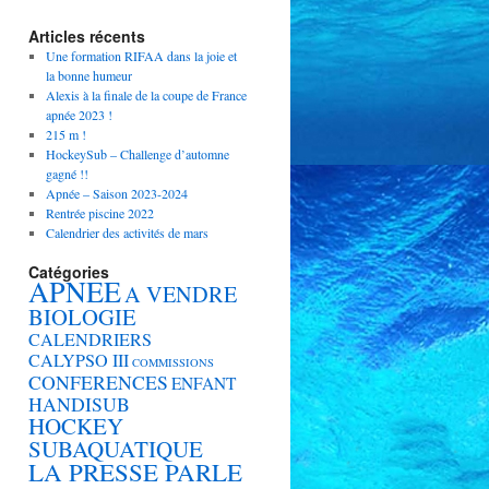
Articles récents
Une formation RIFAA dans la joie et
la bonne humeur
Alexis à la finale de la coupe de France
apnée 2023 !
215 m !
HockeySub – Challenge d’automne
gagné !!
Apnée – Saison 2023-2024
Rentrée piscine 2022
Calendrier des activités de mars
Catégories
APNEE
A VENDRE
BIOLOGIE
CALENDRIERS
CALYPSO III
COMMISSIONS
CONFERENCES
ENFANT
HANDISUB
HOCKEY
SUBAQUATIQUE
LA PRESSE PARLE