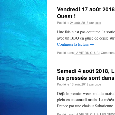
Vendredi 17 août 2018 
Ouest !
Publié le
24 août 2018
par
csce
Une fois n’est pas coutume, la sorti
avec un BBQ en guise de cerise sur 
Continuer la lecture
→
Publié dans
LA VIE DU CLUB
|
Commenta
Samedi 4 août 2018, L
les pressés sont dans 
Publié le
13 août 2018
par
csce
Déjà le premier week-end du mois d’a
plein en ce samedi matin. La météo
France par une chaleur Saharienne
Publié dans
LA VIE DU CLUB
,
LES NEW