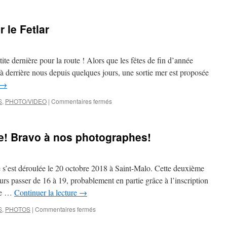
hivernage
calypso
III
 le Fetlar
e dernière pour la route ! Alors que les fêtes de fin d’année
éjà derrière nous depuis quelques jours, une sortie mer est proposée
→
sur
S
,
PHOTO/VIDEO
|
Commentaires fermés
Dernière
de
l'année
e! Bravo à nos photographes!
sur
le
Fetlar
s’est déroulée le 20 octobre 2018 à Saint-Malo. Cette deuxième
rs passer de 16 à 19, probablement en partie grâce à l’inscription
 de …
Continuer la lecture
→
sur
S
,
PHOTOS
|
Commentaires fermés
Très
belle