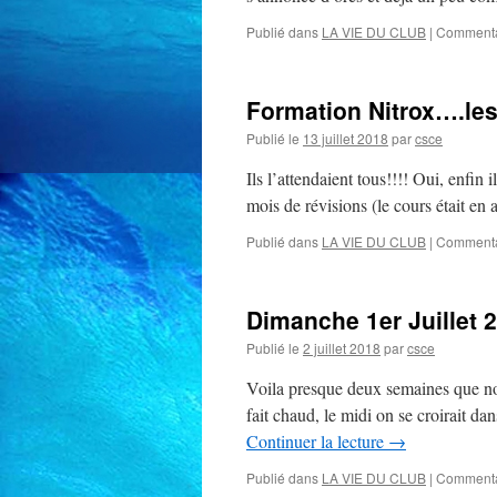
Publié dans
LA VIE DU CLUB
|
Commenta
Formation Nitrox….les
Publié le
13 juillet 2018
par
csce
Ils l’attendaient tous!!!! Oui, enfi
mois de révisions (le cours était en 
Publié dans
LA VIE DU CLUB
|
Commenta
Dimanche 1er Juillet 2
Publié le
2 juillet 2018
par
csce
Voila presque deux semaines que nou
fait chaud, le midi on se croirait da
Continuer la lecture
→
Publié dans
LA VIE DU CLUB
|
Commenta