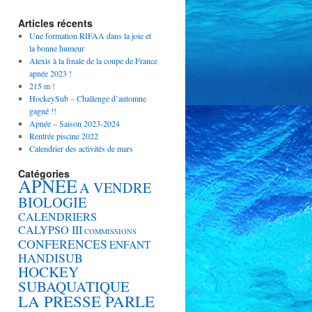
Articles récents
Une formation RIFAA dans la joie et
la bonne humeur
Alexis à la finale de la coupe de France
apnée 2023 !
215 m !
HockeySub – Challenge d’automne
gagné !!
Apnée – Saison 2023-2024
Rentrée piscine 2022
Calendrier des activités de mars
Catégories
APNEE
A VENDRE
BIOLOGIE
CALENDRIERS
CALYPSO III
COMMISSIONS
CONFERENCES
ENFANT
HANDISUB
HOCKEY
SUBAQUATIQUE
LA PRESSE PARLE