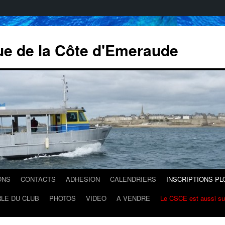
ue de la Côte d'Emeraude
ONS
CONTACTS
ADHESION
CALENDRIERS
INSCRIPTIONS P
LE DU CLUB
PHOTOS
VIDEO
A VENDRE
Le CSCE est aussi s