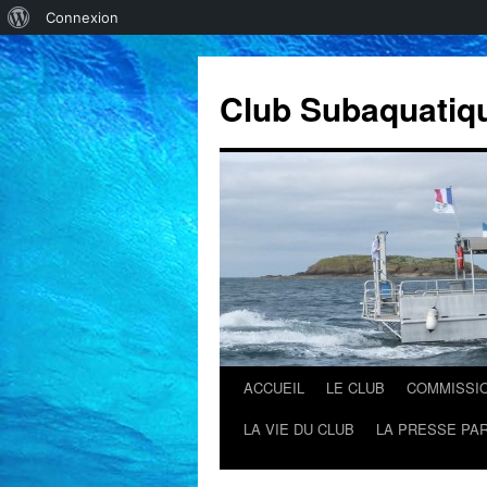
À
Connexion
propos
de
Club Subaquatiq
WordPress
ACCUEIL
LE CLUB
COMMISSI
Aller
LA VIE DU CLUB
LA PRESSE PAR
au
contenu