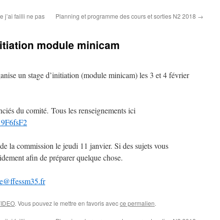
’ai failli ne pas
Planning et programme des cours et sorties N2 2018
→
nitiation module minicam
nise un stage d’initiation (module minicam) les 3 et 4 février
nciés du comité. Tous les renseignements ici
19F6fsF2
e la commission le jeudi 11 janvier. Si des sujets vous
apidement afin de préparer quelque chose.
le@ffessm35.fr
VIDEO
. Vous pouvez le mettre en favoris avec
ce permalien
.