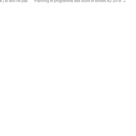
’ai failli ne pas
Planning et programme des cours et sorties N2 2018
→