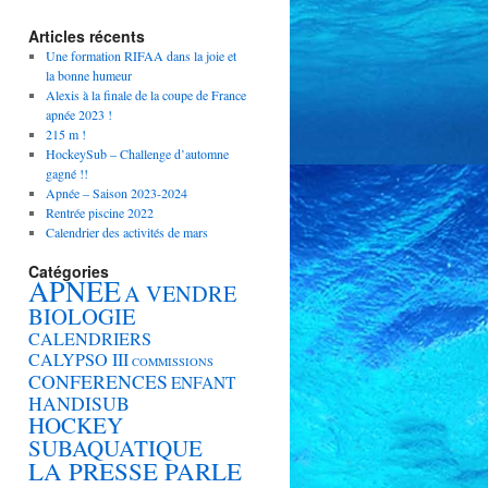
Articles récents
Une formation RIFAA dans la joie et
la bonne humeur
Alexis à la finale de la coupe de France
apnée 2023 !
215 m !
HockeySub – Challenge d’automne
gagné !!
Apnée – Saison 2023-2024
Rentrée piscine 2022
Calendrier des activités de mars
Catégories
APNEE
A VENDRE
BIOLOGIE
CALENDRIERS
CALYPSO III
COMMISSIONS
CONFERENCES
ENFANT
HANDISUB
HOCKEY
SUBAQUATIQUE
LA PRESSE PARLE