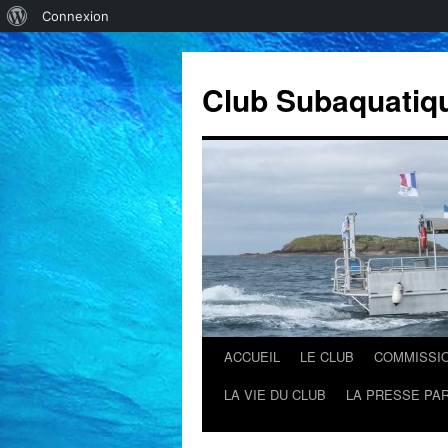
À
Connexion
propos
de
Club Subaquatiq
WordPress
ACCUEIL
LE CLUB
COMMISSI
Aller
LA VIE DU CLUB
LA PRESSE PAR
au
contenu