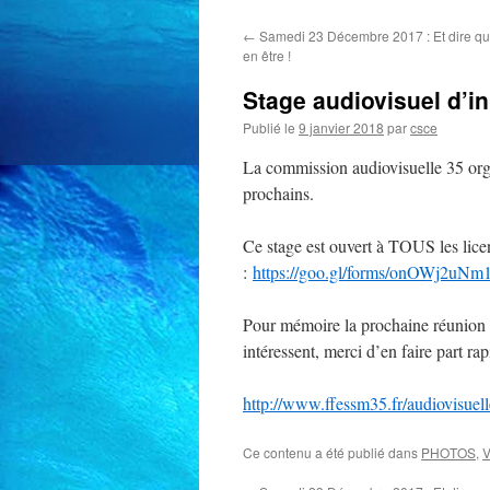
←
Samedi 23 Décembre 2017 : Et dire que j
en être !
Stage audiovisuel d’i
Publié le
9 janvier 2018
par
csce
La commission audiovisuelle 35 orga
prochains.
Ce stage est ouvert à TOUS les lice
:
https://goo.gl/forms/onOWj2uNm
Pour mémoire la prochaine réunion d
intéressent, merci d’en faire part r
http://www.ffessm35.fr/audiovisuel
Ce contenu a été publié dans
PHOTOS
,