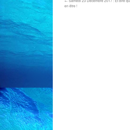
←
Samedi 23 Décembre 2017 : Et dire que j
en être !