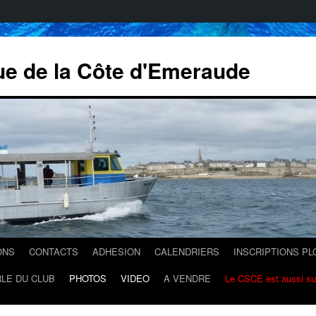
ue de la Côte d'Emeraude
ONS
CONTACTS
ADHESION
CALENDRIERS
INSCRIPTIONS P
LE DU CLUB
PHOTOS
VIDEO
A VENDRE
Le CSCE est aussi s