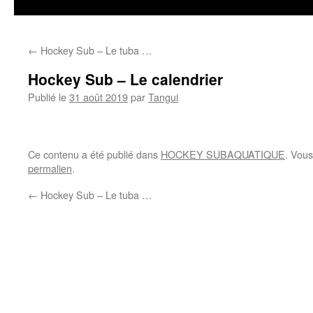
←
Hockey Sub – Le tuba …
Hockey Sub – Le calendrier
Publié le
31 août 2019
par
Tangui
Ce contenu a été publié dans
HOCKEY SUBAQUATIQUE
. Vous
permalien
.
←
Hockey Sub – Le tuba …