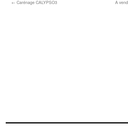
←
Carénage CALYPSO3
A vend