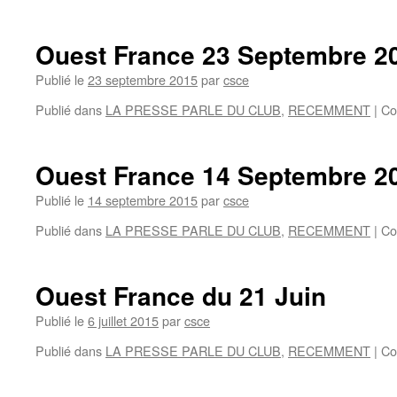
Ouest
France
du
Ouest France 23 Septembre 2
10/10/16:
Le
Publié le
23 septembre 2015
par
csce
CSCE
Publié dans
LA PRESSE PARLE DU CLUB
,
RECEMMENT
|
Co
à
la
Une!
Ouest France 14 Septembre 2
Publié le
14 septembre 2015
par
csce
Publié dans
LA PRESSE PARLE DU CLUB
,
RECEMMENT
|
Co
Ouest France du 21 Juin
Publié le
6 juillet 2015
par
csce
Publié dans
LA PRESSE PARLE DU CLUB
,
RECEMMENT
|
Co