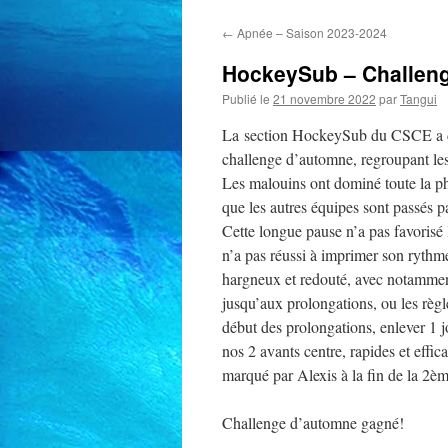
←
Apnée – Saison 2023-2024
HockeySub – Challeng
Publié le
21 novembre 2022
par
Tangui
La section HockeySub du CSCE a dé
challenge d’automne, regroupant le
Les malouins ont dominé toute la ph
que les autres équipes sont passés p
Cette longue pause n’a pas favorisé 
n’a pas réussi à imprimer son rythme
hargneux et redouté, avec notamment
jusqu’aux prolongations, ou les règl
début des prolongations, enlever 1 jo
nos 2 avants centre, rapides et effica
marqué par Alexis à la fin de la 2è
Challenge d’automne gagné!