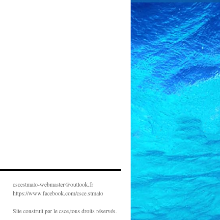
cscestmalo-webmaster@outlook.fr
https://www.facebook.com/csce.stmalo
Site construit par le csce,tous droits réservés.