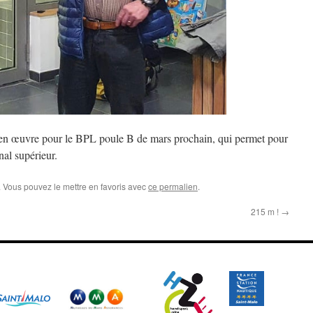
 en œuvre pour le BPL poule B de mars prochain, qui permet pour
onal supérieur.
. Vous pouvez le mettre en favoris avec
ce permalien
.
215 m !
→