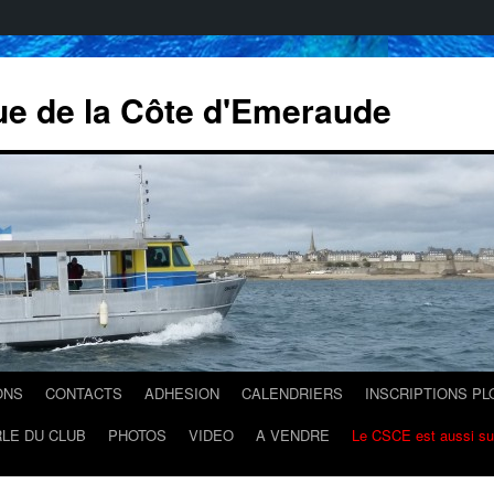
ue de la Côte d'Emeraude
ONS
CONTACTS
ADHESION
CALENDRIERS
INSCRIPTIONS P
LE DU CLUB
PHOTOS
VIDEO
A VENDRE
Le CSCE est aussi s