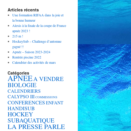
Articles récents
Une formation RIFAA dans la joie et
la bonne humeur
Alexis à la finale de la coupe de France
apnée 2023 !
215 m !
HockeySub – Challenge d’automne
gagné !!
Apnée – Saison 2023-2024
Rentrée piscine 2022
Calendrier des activités de mars
Catégories
APNEE
A VENDRE
BIOLOGIE
CALENDRIERS
CALYPSO III
COMMISSIONS
CONFERENCES
ENFANT
HANDISUB
HOCKEY
SUBAQUATIQUE
LA PRESSE PARLE