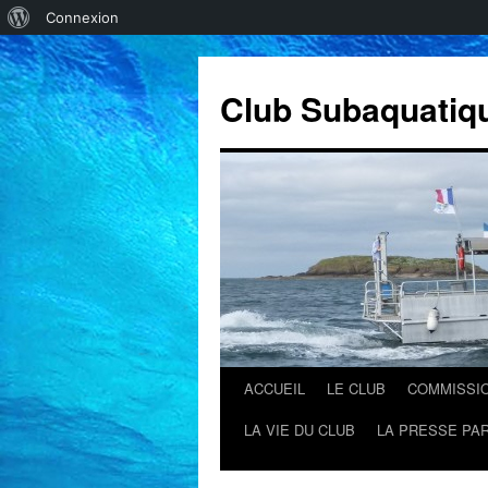
À
Connexion
propos
de
Club Subaquatiq
WordPress
ACCUEIL
LE CLUB
COMMISSI
Aller
LA VIE DU CLUB
LA PRESSE PAR
au
contenu