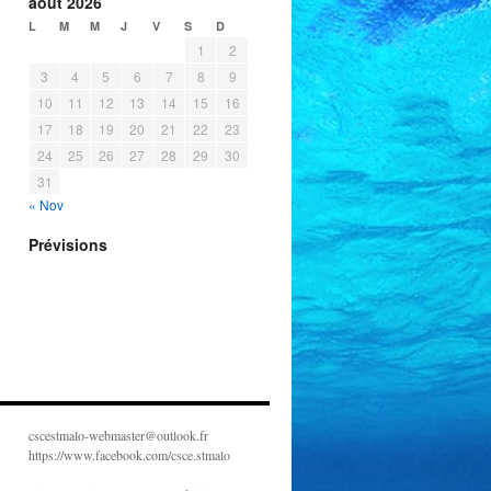
août 2026
L
M
M
J
V
S
D
1
2
3
4
5
6
7
8
9
10
11
12
13
14
15
16
17
18
19
20
21
22
23
24
25
26
27
28
29
30
31
« Nov
Prévisions
cscestmalo-webmaster@outlook.fr
https://www.facebook.com/csce.stmalo