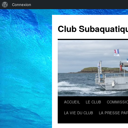
À
Connexion
propos
de
Club Subaquatiq
WordPress
ACCUEIL
LE CLUB
COMMISSI
Aller
LA VIE DU CLUB
LA PRESSE PAR
au
contenu