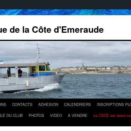
ue de la Côte d'Emeraude
ONS
CONTACTS
ADHESION
CALENDRIERS
INSCRIPTIONS P
LE DU CLUB
PHOTOS
VIDEO
A VENDRE
Le CSCE est aussi s