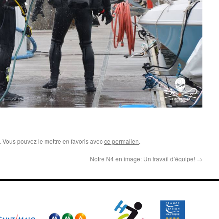
. Vous pouvez le mettre en favoris avec
ce permalien
.
Notre N4 en image: Un travail d’équipe!
→