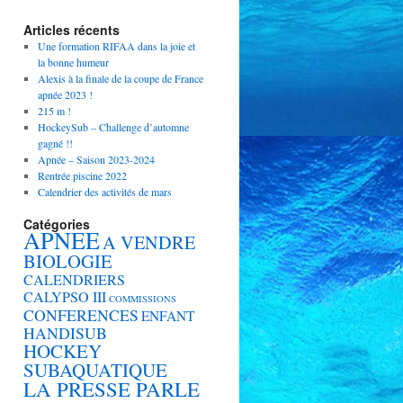
Articles récents
Une formation RIFAA dans la joie et
la bonne humeur
Alexis à la finale de la coupe de France
apnée 2023 !
215 m !
HockeySub – Challenge d’automne
gagné !!
Apnée – Saison 2023-2024
Rentrée piscine 2022
Calendrier des activités de mars
Catégories
APNEE
A VENDRE
BIOLOGIE
CALENDRIERS
CALYPSO III
COMMISSIONS
CONFERENCES
ENFANT
HANDISUB
HOCKEY
SUBAQUATIQUE
LA PRESSE PARLE