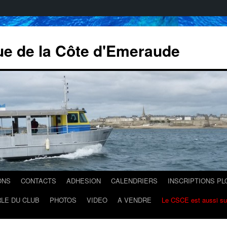
ue de la Côte d'Emeraude
ONS
CONTACTS
ADHESION
CALENDRIERS
INSCRIPTIONS P
LE DU CLUB
PHOTOS
VIDEO
A VENDRE
Le CSCE est aussi s