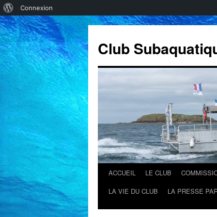
À
Connexion
propos
de
Club Subaquatiq
WordPress
ACCUEIL
LE CLUB
COMMISSI
Aller
LA VIE DU CLUB
LA PRESSE PAR
au
contenu