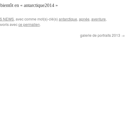
bientôt en « antarctique2014 »
S NEWS
, avec comme mot(s)-clé(s)
antarctique
,
apnée
,
aventure
,
favoris avec
ce permalien
.
galerie de portraits 2013
→