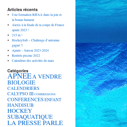
Articles récents
Une formation RIFAA dans la joie et
la bonne humeur
Alexis à la finale de la coupe de France
apnée 2023 !
215 m !
HockeySub – Challenge d’automne
gagné !!
Apnée – Saison 2023-2024
Rentrée piscine 2022
Calendrier des activités de mars
Catégories
APNEE
A VENDRE
BIOLOGIE
CALENDRIERS
CALYPSO III
COMMISSIONS
CONFERENCES
ENFANT
HANDISUB
HOCKEY
SUBAQUATIQUE
LA PRESSE PARLE