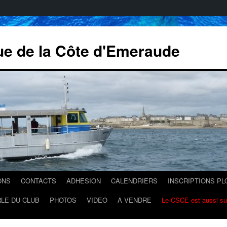
ue de la Côte d'Emeraude
ONS
CONTACTS
ADHESION
CALENDRIERS
INSCRIPTIONS P
LE DU CLUB
PHOTOS
VIDEO
A VENDRE
Le CSCE est aussi s