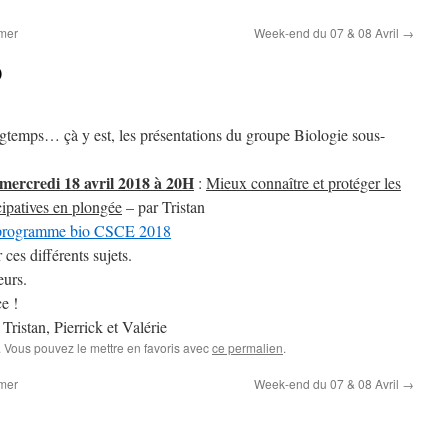
 mer
Week-end du 07 & 08 Avril
→
O
ongtemps… çà y est, les présentations du groupe Biologie sous-
mercredi 18 avril 2018 à 20H
:
Mieux connaître et protéger les
cipatives en plongée
– par Tristan
programme bio CSCE 2018
ces différents sujets.
eurs.
e !
errick et Valérie
. Vous pouvez le mettre en favoris avec
ce permalien
.
 mer
Week-end du 07 & 08 Avril
→