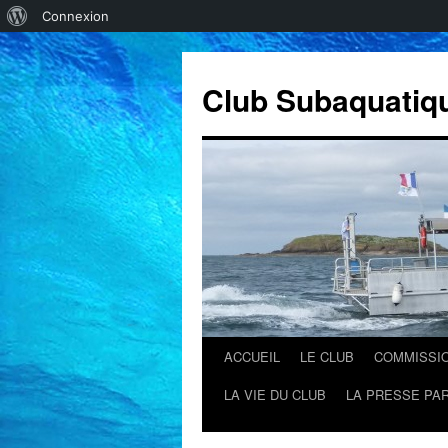
À
Connexion
propos
de
Club Subaquatiq
WordPress
ACCUEIL
LE CLUB
COMMISSI
Aller
LA VIE DU CLUB
LA PRESSE PAR
au
contenu