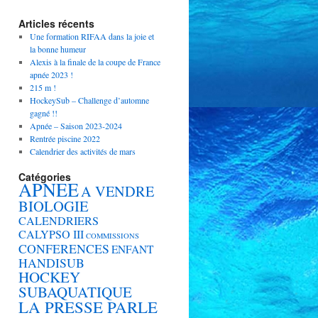
Articles récents
Une formation RIFAA dans la joie et
la bonne humeur
Alexis à la finale de la coupe de France
apnée 2023 !
215 m !
HockeySub – Challenge d’automne
gagné !!
Apnée – Saison 2023-2024
Rentrée piscine 2022
Calendrier des activités de mars
Catégories
APNEE
A VENDRE
BIOLOGIE
CALENDRIERS
CALYPSO III
COMMISSIONS
CONFERENCES
ENFANT
HANDISUB
HOCKEY
SUBAQUATIQUE
LA PRESSE PARLE