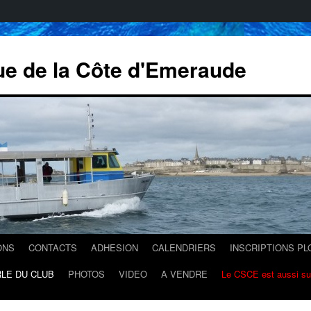
ue de la Côte d'Emeraude
ONS
CONTACTS
ADHESION
CALENDRIERS
INSCRIPTIONS P
LE DU CLUB
PHOTOS
VIDEO
A VENDRE
Le CSCE est aussi s