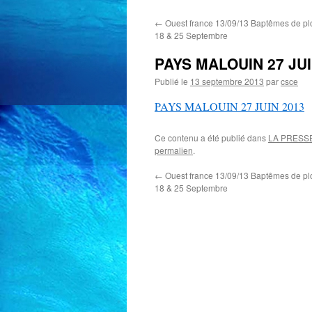
←
Ouest france 13/09/13 Baptêmes de plo
18 & 25 Septembre
PAYS MALOUIN 27 JUI
Publié le
13 septembre 2013
par
csce
PAYS MALOUIN 27 JUIN 2013
Ce contenu a été publié dans
LA PRESS
permalien
.
←
Ouest france 13/09/13 Baptêmes de plo
18 & 25 Septembre