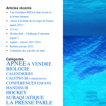
Articles récents
Une formation RIFAA dans la joie et
la bonne humeur
Alexis à la finale de la coupe de France
apnée 2023 !
215 m !
HockeySub – Challenge d’automne
gagné !!
Apnée – Saison 2023-2024
Rentrée piscine 2022
Calendrier des activités de mars
Catégories
APNEE
A VENDRE
BIOLOGIE
CALENDRIERS
CALYPSO III
COMMISSIONS
CONFERENCES
ENFANT
HANDISUB
HOCKEY
SUBAQUATIQUE
LA PRESSE PARLE