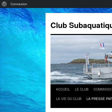
À
Connexion
propos
de
Club Subaquatiq
WordPress
ACCUEIL
LE CLUB
COMMISSI
Aller
LA VIE DU CLUB
LA PRESSE PAR
au
contenu