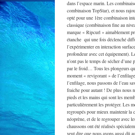
dans l’espace marin. Les combinais
combinaison TopStar), et nous rajo
opté pour une 1ère combinaison inté
classique (combinaison fine au nive
marque « Ripcurl » aimablement prêt
étanche qui une fois déclenché dif
l’expérimenter en interaction surfa
profondeur avec cet équipement). Le
n’ont pas le temps de sécher d’une 
par le froid… Tous les plongeurs qu
moment « revigorant » de l’enfilage 
l’enfilage, nous passons de l’eau s
fraiche pour autant ! De plus nous n
pieds et les mains qui sont les memb
particulièrement les protéger. Les m
regroupés pour mieux maintenir la ch
néoprène, et de le regrouper avec le
chaussons ont été réalisés spéciale
veut dire que nous avons aussi dû a