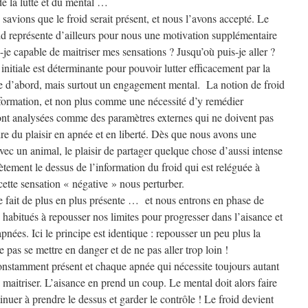
e la lutte et du mental …
 savions que le froid serait présent, et nous l’avons accepté. Le
roid représente d’ailleurs pour nous une motivation supplémentaire
s-je capable de maitriser mes sensations ? Jusqu’où puis-je aller ?
nitiale est déterminante pour pouvoir lutter efficacement par la
ue d’abord, mais surtout un engagement mental. La notion de froid
nformation, et non plus comme une nécessité d’y remédier
ont analysées comme des paramètres externes qui ne doivent pas
ndre du plaisir en apnée et en liberté. Dès que nous avons une
c un animal, le plaisir de partager quelque chose d’aussi intense
tement le dessus de l’information du froid qui est reléguée à
cette sensation « négative » nous perturber.
 se fait de plus en plus présente … et nous entrons en phase de
habitués à repousser nos limites pour progresser dans l’aisance et
pnées. Ici le principe est identique : repousser un peu plus la
e pas se mettre en danger et de ne pas aller trop loin !
nstamment présent et chaque apnée qui nécessite toujours autant
 maitriser. L’aisance en prend un coup. Le mental doit alors faire
inuer à prendre le dessus et garder le contrôle ! Le froid devient