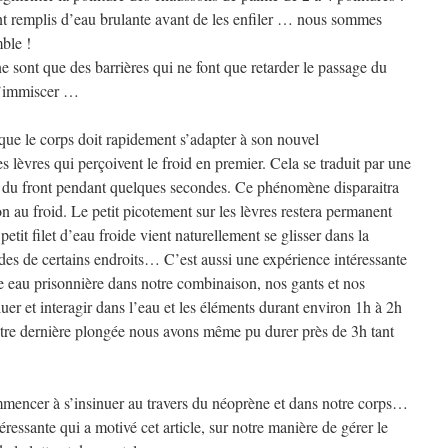
t remplis d’eau brulante avant de les enfiler … nous sommes
ble !
ne sont que des barrières qui ne font que retarder le passage du
 s’immiscer …
que le corps doit rapidement s’adapter à son nouvel
s lèvres qui perçoivent le froid en premier. Cela se traduit par une
 du front pendant quelques secondes. Ce phénomène disparaitra
on au froid. Le petit picotement sur les lèvres restera permanent
etit filet d’eau froide vient naturellement se glisser dans la
des de certains endroits… C’est aussi une expérience intéressante
te eau prisonnière dans notre combinaison, nos gants et nos
er et interagir dans l’eau et les éléments durant environ 1h à 2h
tre dernière plongée nous avons même pu durer près de 3h tant
ommencer à s’insinuer au travers du néoprène et dans notre corps…
ressante qui a motivé cet article, sur notre manière de gérer le