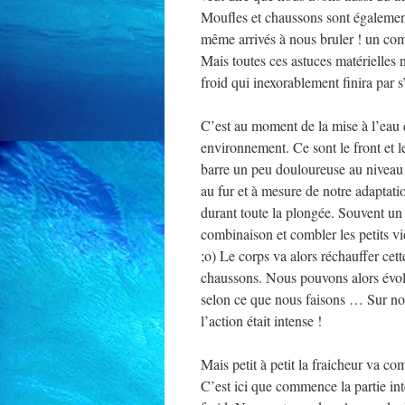
Moufles et chaussons sont égalemen
même arrivés à nous bruler ! un com
Mais toutes ces astuces matérielles 
froid qui inexorablement finira par
C’est au moment de la mise à l’eau 
environnement. Ce sont le front et le
barre un peu douloureuse au niveau
au fur et à mesure de notre adaptati
durant toute la plongée. Souvent un p
combinaison et combler les petits vi
;o) Le corps va alors réchauffer cet
chaussons. Nous pouvons alors évolu
selon ce que nous faisons … Sur no
l’action était intense !
Mais petit à petit la fraicheur va c
C’est ici que commence la partie inté