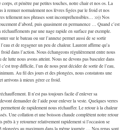
 corps, et pénètre par petites touches, notre chair et nos os. La
lus à remuer normalement nos lèvres figées par le froid et nos
res tellement nos phrases sont incompréhensibles… :o)) Nos
oucement d’abord, puis quasiment en permanence … Quand c’est
s réchauffements par une nage rapide en surface par exemple.
onter sur le bateau ou sur l’annexe permet aussi de se sortir
’eau et de regagner un peu de chaleur. Laurent affirme qu’a
le froid dans l’action. Nous échangeons régulièrement entre nous
au de lutte nous avons atteint. Nous ne devons pas basculer dans
est trop difficile, l’un de nous peut décider de sortir de l’eau,
inimum. Au fil des jours et des plongées, nous constatons une
et arrivons à mieux gérer ce froid.
 réchauffement. Il n’est pas toujours facile d’enlever sa
devont demander de l’aide pour enlever la veste. Quelques verres
permettent de rapidement nous réchauffer. Le retour à la chaleur
assés. Une collation et une boisson chaude complètent notre retour
 prêts à y retourner relativement rapidement si l’occasion se
re 3 plongées au maximum dans la même journée … Nos repas sont