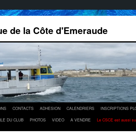
ue de la Côte d'Emeraude
ONS
CONTACTS
ADHESION
CALENDRIERS
INSCRIPTIONS P
LE DU CLUB
PHOTOS
VIDEO
A VENDRE
Le CSCE est aussi s