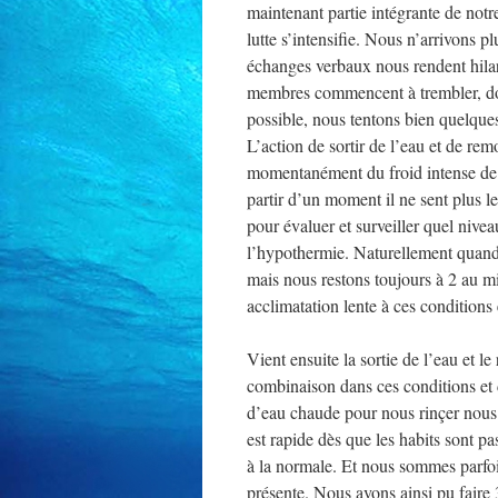
maintenant partie intégrante de notre
lutte s’intensifie. Nous n’arrivons p
échanges verbaux nous rendent hila
membres commencent à trembler, d
possible, nous tentons bien quelque
L’action de sortir de l’eau et de rem
momentanément du froid intense de l
partir d’un moment il ne sent plus 
pour évaluer et surveiller quel nive
l’hypothermie. Naturellement quand c’
mais nous restons toujours à 2 au m
acclimatation lente à ces conditions 
Vient ensuite la sortie de l’eau et le
combinaison dans ces conditions et 
d’eau chaude pour nous rinçer nous 
est rapide dès que les habits sont p
à la normale. Et nous sommes parfois
présente. Nous avons ainsi pu fai