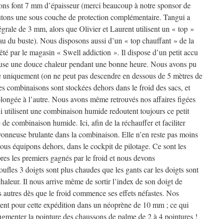
ons font 7 mm d’épaisseur (merci beaucoup à notre sponsor de
utons une sous couche de protection complémentaire. Tangui a
grale de 3 mm, alors que Olivier et Laurent utilisent un « top »
au du buste). Nous disposons aussi d’un « top chauffant » de la
é par le magasin « Swell addiction ». Il dispose d’un petit accu
fuse une douce chaleur pendant une bonne heure. Nous avons pu
ce uniquement (on ne peut pas descendre en dessous de 5 mètres de
s combinaisons sont stockées dehors dans le froid des sacs, et
plongée à l’autre. Nous avons même retrouvés nos affaires figées
i utilisent une combinaison humide redoutent toujours ce petit
de combinaison humide. Ici, afin de la réchauffer et faciliter
avonneuse brulante dans la combinaison. Elle n’en reste pas moins
ous équipons dehors, dans le cockpit de pilotage. Ce sont les
res les premiers gagnés par le froid et nous devons
oufles 3 doigts sont plus chaudes que les gants car les doigts sont
aleur. Il nous arrive même de sortir l’index de son doigt de
s autres dès que le froid commence ses effets néfastes. Nos
ment pour cette expédition dans un néoprène de 10 mm ; ce qui
ugmenter la pointure des chaussons de palme de 2 à 4 pointures !