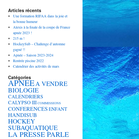
Articles récents
Une formation RIFAA dans la joie et
la bonne humeur
Alexis à la finale de la coupe de France
apnée 2023 !
215 m !
HockeySub – Challenge d’automne
gagné !!
Apnée – Saison 2023-2024
Rentrée piscine 2022
Calendrier des activités de mars
Catégories
APNEE
A VENDRE
BIOLOGIE
CALENDRIERS
CALYPSO III
COMMISSIONS
CONFERENCES
ENFANT
HANDISUB
HOCKEY
SUBAQUATIQUE
LA PRESSE PARLE