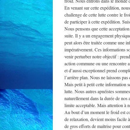
froid. Nous entrons dans le monde d
En venant sur cette expédition, nous
challenge de cette lutte contre le f
de participer à cette expédition. Sui
Nous pensons que cette acceptation i
suite. Il y a un engagement physiq
peut alors être traitée comme une i
impérativement. Ces informations s
venir perturber notre objectif : pre
action commune ou une rencontre ave
et d’aussi exceptionnel prend complè
l’arrière plan. Nous ne laissons pas 
Mais petit à petit cette information
lutte. Nous autres apnéistes sommes 
naturellement dans la durée de nos a
limite acceptable. Mais attention à n
Au bout d’un moment le froid est co
de relaxation, devient moins facile à
de gros efforts de maîtrise pour cont