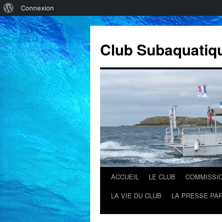
À
Connexion
propos
de
Club Subaquatiq
WordPress
ACCUEIL
LE CLUB
COMMISSI
Aller
LA VIE DU CLUB
LA PRESSE PAR
au
contenu