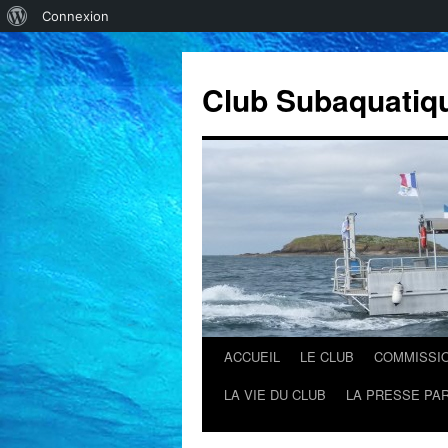
À
Connexion
propos
de
Club Subaquatiq
WordPress
ACCUEIL
LE CLUB
COMMISSI
Aller
LA VIE DU CLUB
LA PRESSE PAR
au
contenu