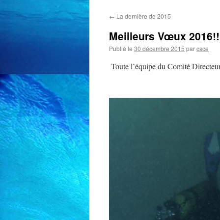
←
La dernière de 2015
Meilleurs Vœux 2016!!
Publié le
30 décembre 2015
par
csce
Toute l’équipe du Comité Directeur