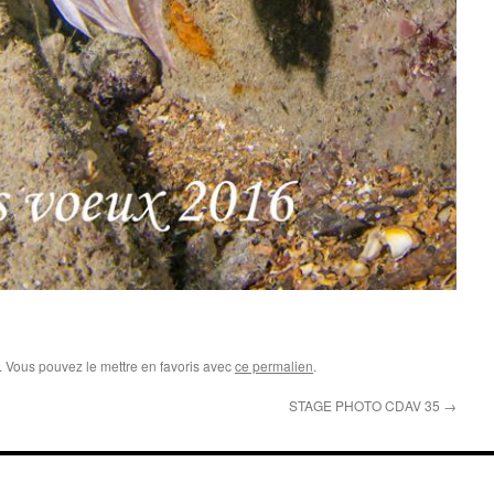
. Vous pouvez le mettre en favoris avec
ce permalien
.
STAGE PHOTO CDAV 35
→