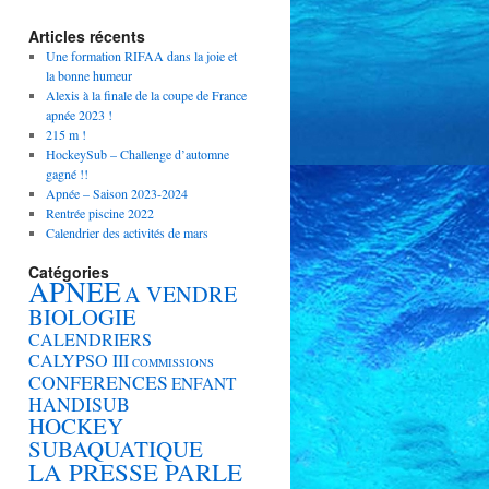
Articles récents
Une formation RIFAA dans la joie et
la bonne humeur
Alexis à la finale de la coupe de France
apnée 2023 !
215 m !
HockeySub – Challenge d’automne
gagné !!
Apnée – Saison 2023-2024
Rentrée piscine 2022
Calendrier des activités de mars
Catégories
APNEE
A VENDRE
BIOLOGIE
CALENDRIERS
CALYPSO III
COMMISSIONS
CONFERENCES
ENFANT
HANDISUB
HOCKEY
SUBAQUATIQUE
LA PRESSE PARLE