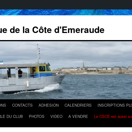
ue de la Côte d'Emeraude
ONS
CONTACTS
ADHESION
CALENDRIERS
INSCRIPTIONS P
LE DU CLUB
PHOTOS
VIDEO
A VENDRE
Le CSCE est aussi s