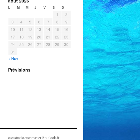
août 2026
L
M
M
J
V
S
D
1
2
3
4
5
6
7
8
9
10
11
12
13
14
15
16
17
18
19
20
21
22
23
24
25
26
27
28
29
30
31
« Nov
Prévisions
cscestmalo-webmaster@outlook.fr