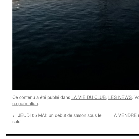
Ce contenu a été publié dans
LA VIE DU CLUB
,
LES NEWS
. V
ce permalien
.
←
JEUDI 05 MAI: un début de saison sous le
A VENDRE ma
soleil