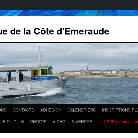
ue de la Côte d'Emeraude
ONS
CONTACTS
ADHESION
CALENDRIERS
INSCRIPTIONS P
LE DU CLUB
PHOTOS
VIDEO
A VENDRE
Le CSCE est aussi s