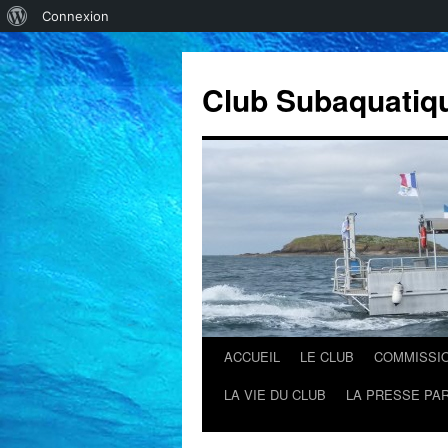
À
Connexion
propos
de
Club Subaquatiq
WordPress
ACCUEIL
LE CLUB
COMMISSI
Aller
LA VIE DU CLUB
LA PRESSE PAR
au
contenu