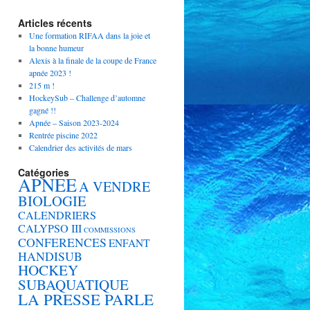
Articles récents
Une formation RIFAA dans la joie et
la bonne humeur
Alexis à la finale de la coupe de France
apnée 2023 !
215 m !
HockeySub – Challenge d’automne
gagné !!
Apnée – Saison 2023-2024
Rentrée piscine 2022
Calendrier des activités de mars
Catégories
APNEE
A VENDRE
BIOLOGIE
CALENDRIERS
CALYPSO III
COMMISSIONS
CONFERENCES
ENFANT
HANDISUB
HOCKEY
SUBAQUATIQUE
LA PRESSE PARLE