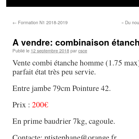
←
Formation N1 2018-2019
« Du nou
A vendre: combinaison étanc
Publié le
12 septembre 2018
par
csce
Vente combi étanche homme (1.75 max
parfait état très peu servie.
Entre jambe 79cm Pointure 42.
Prix :
200€
En prime baudrier 7kg, cagoule.
Contacte:
ptjstephane
@orange.fr