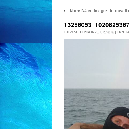
←
Notre N4 en image: Un travail 
13256053_102082536
Par
csce
|
Publié le
20 juin 2016
|
La taill