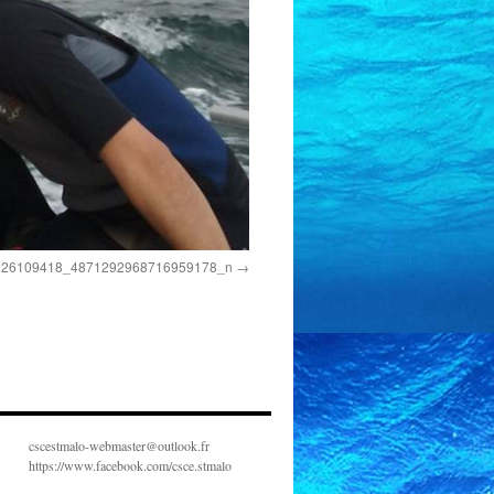
326109418_4871292968716959178_n
cscestmalo-webmaster@outlook.fr
https://www.facebook.com/csce.stmalo