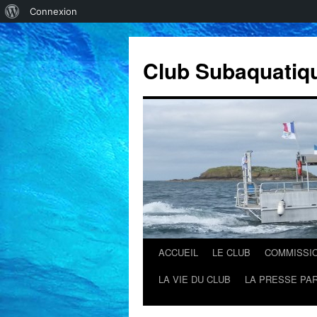
À
Connexion
propos
de
Club Subaquatiq
WordPress
ACCUEIL
LE CLUB
COMMISSI
Aller
LA VIE DU CLUB
LA PRESSE PAR
au
contenu