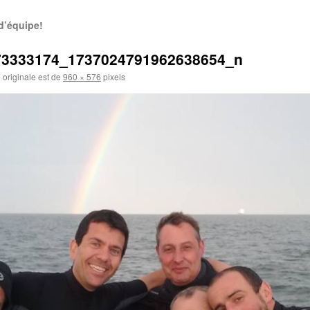
d’équipe!
73333174_1737024791962638654_n
e originale est de
960 × 576
pixels