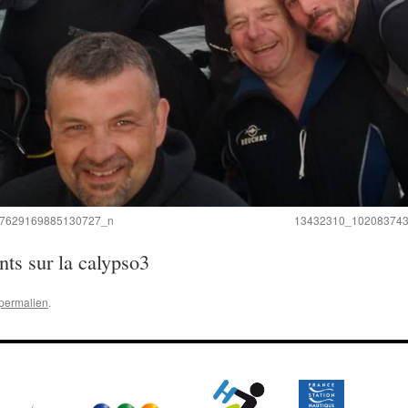
7629169885130727_n
13432310_10208374
s sur la calypso3
permalien
.