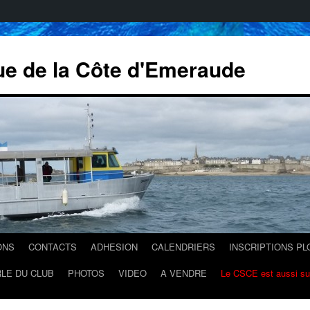
ue de la Côte d'Emeraude
ONS
CONTACTS
ADHESION
CALENDRIERS
INSCRIPTIONS P
LE DU CLUB
PHOTOS
VIDEO
A VENDRE
Le CSCE est aussi s