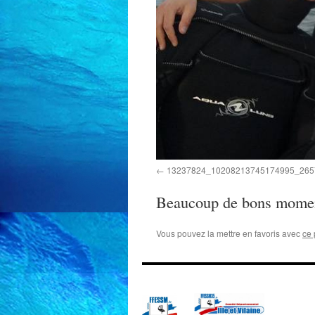
13237824_10208213745174995_265
Beaucoup de bons moment
Vous pouvez la mettre en favoris avec
ce 