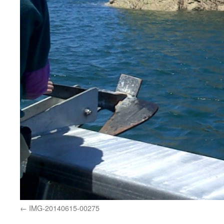
IMG-20140615-00275