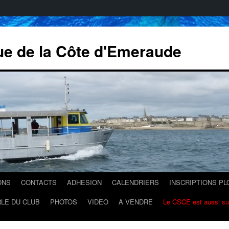
ue de la Côte d'Emeraude
ONS
CONTACTS
ADHESION
CALENDRIERS
INSCRIPTIONS P
LE DU CLUB
PHOTOS
VIDEO
A VENDRE
Le CSCE est aussi s