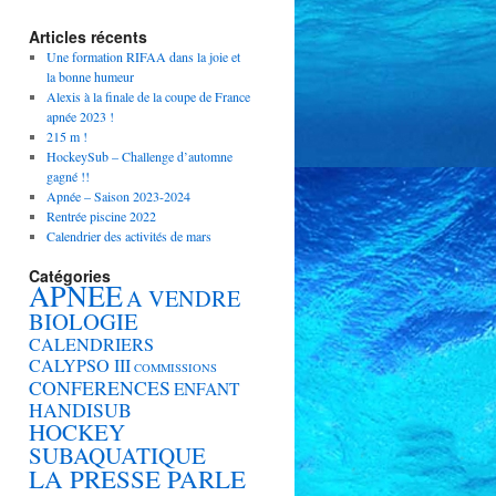
Articles récents
Une formation RIFAA dans la joie et
la bonne humeur
Alexis à la finale de la coupe de France
apnée 2023 !
215 m !
HockeySub – Challenge d’automne
gagné !!
Apnée – Saison 2023-2024
Rentrée piscine 2022
Calendrier des activités de mars
Catégories
APNEE
A VENDRE
BIOLOGIE
CALENDRIERS
CALYPSO III
COMMISSIONS
CONFERENCES
ENFANT
HANDISUB
HOCKEY
SUBAQUATIQUE
LA PRESSE PARLE