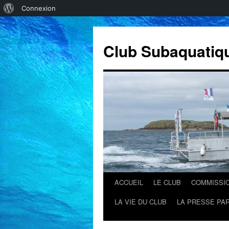
À
Connexion
propos
de
Club Subaquatiq
WordPress
ACCUEIL
LE CLUB
COMMISSI
Aller
LA VIE DU CLUB
LA PRESSE PAR
au
contenu