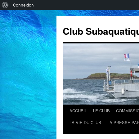
À
Connexion
propos
de
Club Subaquatiq
WordPress
ACCUEIL
LE CLUB
COMMISSI
Aller
LA VIE DU CLUB
LA PRESSE PAR
au
contenu