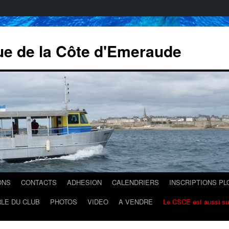
ue de la Côte d'Emeraude
ONS
CONTACTS
ADHESION
CALENDRIERS
INSCRIPTIONS P
LE DU CLUB
PHOTOS
VIDEO
A VENDRE
Le CSCE est aussi s