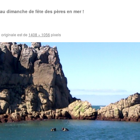
au dimanche de fête des pères en mer !
e originale est de
1408 × 1056
pixels