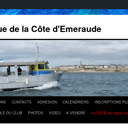
ue de la Côte d'Emeraude
ONS
CONTACTS
ADHESION
CALENDRIERS
INSCRIPTIONS P
LE DU CLUB
PHOTOS
VIDEO
A VENDRE
Le CSCE est aussi s