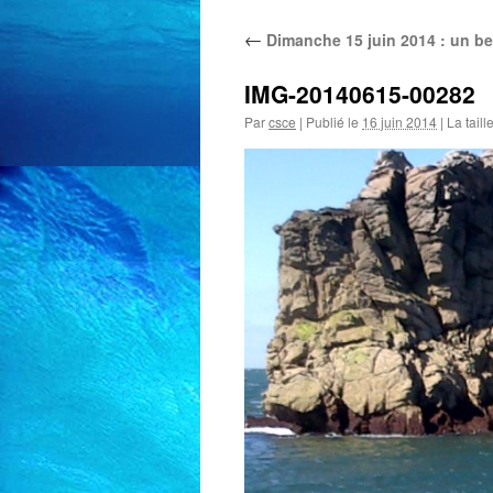
←
Dimanche 15 juin 2014 : un be
IMG-20140615-00282
Par
csce
|
Publié le
16 juin 2014
|
La taill