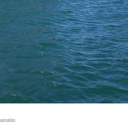
permalien
.