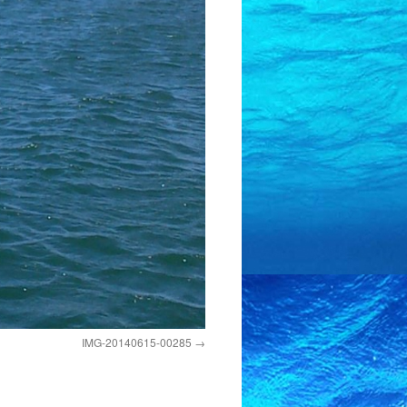
IMG-20140615-00285