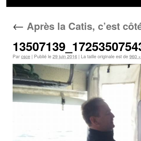
←
Après la Catis, c’est côt
13507139_1725350754
Par
csce
|
Publié le
29 juin 2016
|
La taille originale est de
960 ×